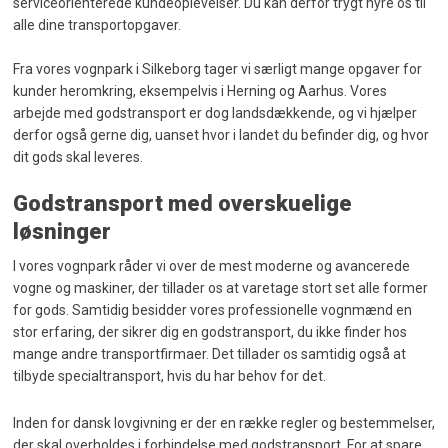
serviceorienterede kundeoplevelser. Du kan derfor trygt hyre os til
alle dine transportopgaver.
Fra vores vognpark i Silkeborg tager vi særligt mange opgaver for
kunder heromkring, eksempelvis i Herning og Aarhus. Vores
arbejde med godstransport er dog landsdækkende, og vi hjælper
derfor også gerne dig, uanset hvor i landet du befinder dig, og hvor
dit gods skal leveres.
Godstransport med overskuelige
løsninger
I vores vognpark råder vi over de mest moderne og avancerede
vogne og maskiner, der tillader os at varetage stort set alle former
for gods. Samtidig besidder vores professionelle vognmænd en
stor erfaring, der sikrer dig en godstransport, du ikke finder hos
mange andre transportfirmaer. Det tillader os samtidig også at
tilbyde specialtransport, hvis du har behov for det.
​Inden for dansk lovgivning er der en række regler og bestemmelser,
der skal overholdes i forbindelse med godstransport. For at spare