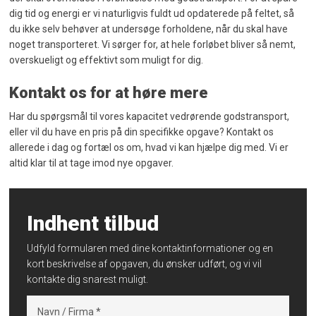
dig tid og energi er vi naturligvis fuldt ud opdaterede på feltet, så
du ikke selv behøver at undersøge forholdene, når du skal have
noget transporteret. Vi sørger for, at hele forløbet bliver så nemt,
overskueligt og effektivt som muligt for dig.
Kontakt os for at høre mere
Har du spørgsmål til vores kapacitet vedrørende godstransport,
eller vil du have en pris på din specifikke opgave? Kontakt os
allerede i dag og fortæl os om, hvad vi kan hjælpe dig med. Vi er
altid klar til at tage imod nye opgaver.
Indhent tilbud​
Udfyld formularen med dine kontaktinformationer og en
kort beskrivelse af opgaven, du ønsker udført, og vi vil
kontakte dig snarest muligt.​